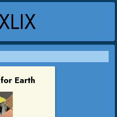
XLIX
for Earth